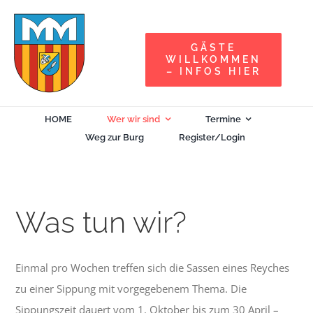
Zum
Inhalt
GÄSTE
springen
WILLKOMMEN
– INFOS HIER
HOME
Wer wir sind
Termine
Weg zur Burg
Register/Login
Was tun wir?
Einmal pro Wochen treffen sich die Sassen eines Reyches
zu einer Sippung mit vorgegebenem Thema. Die
Sippungszeit dauert vom 1. Oktober bis zum 30 April –