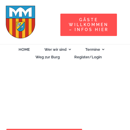
Zum
Inhalt
GÄSTE
springen
WILLKOMMEN
– INFOS HIER
HOME
Wer wir sind
Termine
Weg zur Burg
Register/Login
Die Alcoraia Burg im Kerzenschein (654)
15 Dezember| 19:00
-
23:00