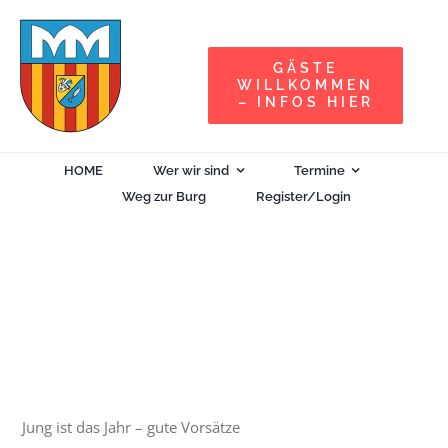
Zum
Inhalt
GÄSTE
springen
WILLKOMMEN
– INFOS HIER
HOME
Wer wir sind
Termine
Weg zur Burg
Register/Login
Eismond-Schlaraffiade (656)
5. Januar 2027| 19:00
-
23:00
Jung ist das Jahr – gute Vorsätze