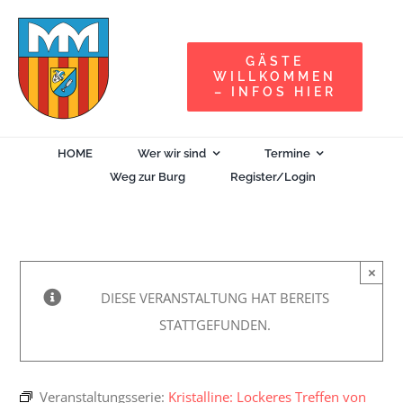
Zum
Inhalt
GÄSTE
springen
WILLKOMMEN
– INFOS HIER
HOME
Wer wir sind
Termine
Weg zur Burg
Register/Login
×
DIESE VERANSTALTUNG HAT BEREITS
STATTGEFUNDEN.
Veranstaltungsserie:
Kristalline: Lockeres Treffen von