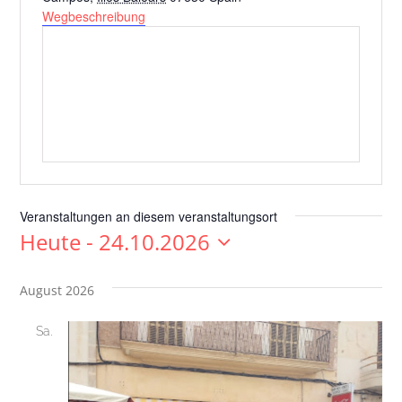
Wegbeschreibung
Veranstaltungen an diesem veranstaltungsort
Heute
 - 
24.10.2026
Datum
wählen.
August 2026
Sa.
8