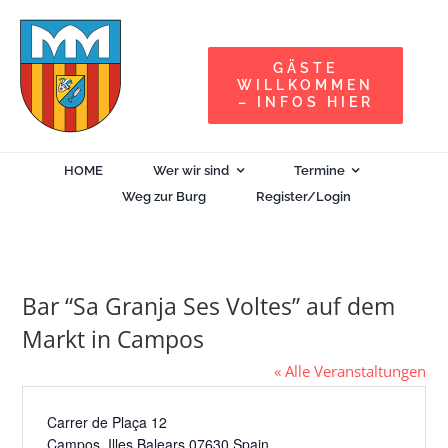
Zum
Inhalt
GÄSTE
springen
WILLKOMMEN
– INFOS HIER
HOME
Wer wir sind
Termine
Weg zur Burg
Register/Login
Bar “Sa Granja Ses Voltes” auf dem
Markt in Campos
« Alle Veranstaltungen
Adresse
Carrer de Plaça 12
Campos
,
Illes Balears
07630
Spain