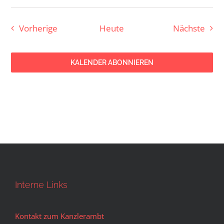
Veranstaltungen
Vera
Vorherige
Heute
Nächste
KALENDER ABONNIEREN
Interne Links
Kontakt zum Kanzlerambt