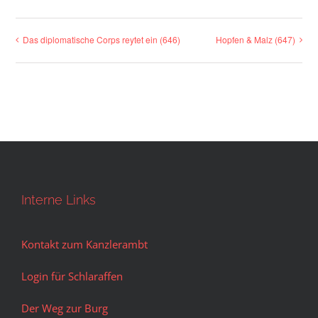
Das diplomatische Corps reytet ein (646)
Hopfen & Malz (647)
Interne Links
Kontakt zum Kanzlerambt
Login für Schlaraffen
Der Weg zur Burg