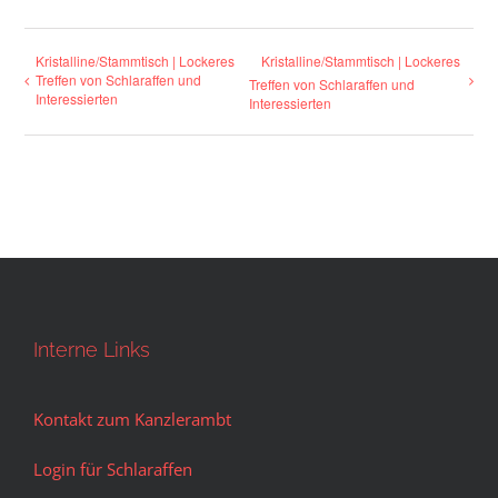
Kristalline/Stammtisch | Lockeres
Kristalline/Stammtisch | Lockeres
Treffen von Schlaraffen und
Treffen von Schlaraffen und
Interessierten
Interessierten
Interne Links
Kontakt zum Kanzlerambt
Login für Schlaraffen