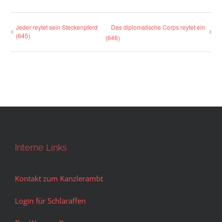
Jeder reytet sein Steckenpferd
Das diplomatische Corps reytet ein
(645)
(646)
Interne Links
Kontakt zum Kanzlerambt
Login für Schlaraffen