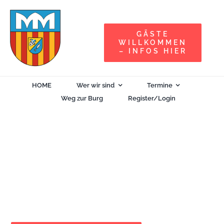
Zum
Inhalt
GÄSTE
springen
WILLKOMMEN
– INFOS HIER
HOME
Wer wir sind
Termine
Weg zur Burg
Register/Login
Ludwig v. Beethoven, 200. Todestag (668)
30. März 2027| 19:00
-
23:00