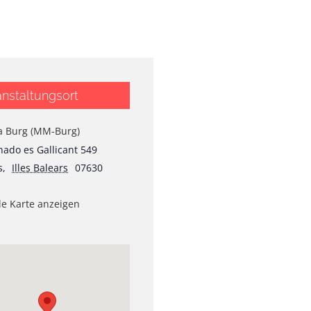
nstaltungsort
a Burg (MM-Burg)
ado es Gallicant 549
s
,
Illes Balears
07630
e Karte anzeigen