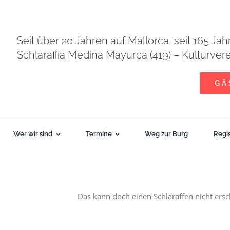
Seit über 20 Jahren auf Mallorca, seit 165 Jah
Schlaraffia Medina Mayurca (419) – Kulturver
GÄ
Wer wir sind
Termine
Weg zur Burg
Regi
Das kann doch einen Schlaraffen nicht ersc
r| 19:00
-
23:00