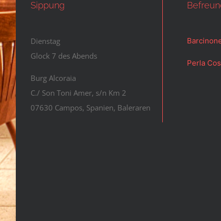
Sippung
Befreun
Dienstag
Barcinone
Glock 7 des Abends
Perla Cos
Burg Alcoraia
C./ Son Toni Amer, s/n Km 2
07630 Campos, Spanien, Baleraren