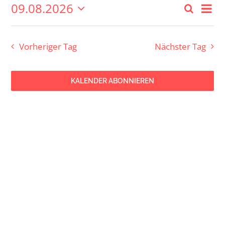
09.08.2026
Ver
9.
Suche
Veran
Tag
Datum
Ans
August
wählen.
Suche
Nav
Vorheriger Tag
Nächster Tag
2026
und
Ansich
KALENDER ABONNIEREN
Navig