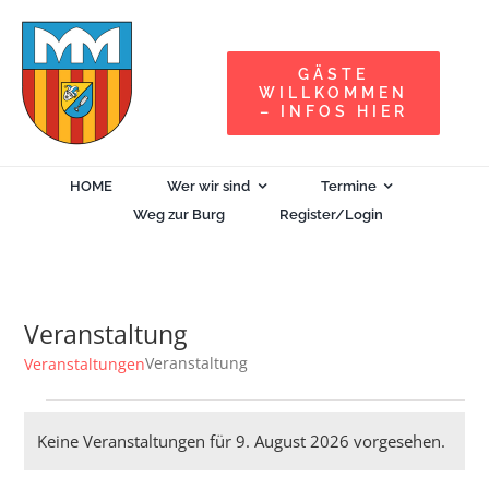
Zum
Inhalt
GÄSTE
springen
WILLKOMMEN
– INFOS HIER
HOME
Wer wir sind
Termine
Weg zur Burg
Register/Login
Veranstaltung
Veranstaltung
Veranstaltungen
Veranstaltungen
Keine Veranstaltungen für 9. August 2026 vorgesehen.
Hinweis
für